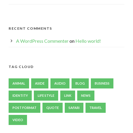
RECENT COMMENTS
A WordPress Commenter
on
Hello world!
TAG CLOUD
ANIMAL
ASIDE
AUDIO
BLOG
BUSINESS
IDENTITY
LIFE STYLE
LINK
NEWS
POST FORMAT
QUOTE
SAFARI
TRAVEL
VIDEO