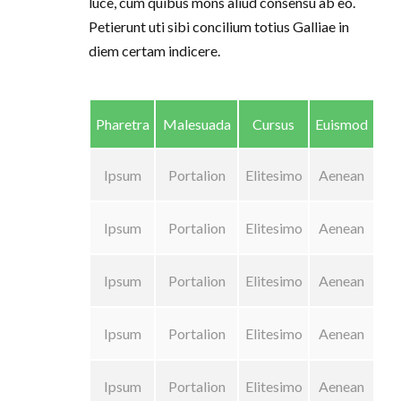
luce, cum quibus mons aliud consensu ab eo.
Petierunt uti sibi concilium totius Galliae in
diem certam indicere.
Pharetra
Malesuada
Cursus
Euismod
Ipsum
Portalion
Elitesimo
Aenean
Ipsum
Portalion
Elitesimo
Aenean
Ipsum
Portalion
Elitesimo
Aenean
Ipsum
Portalion
Elitesimo
Aenean
Ipsum
Portalion
Elitesimo
Aenean