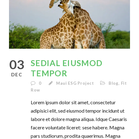
03
SEDIAL EIUSMOD
TEMPOR
DEC
0
Maui ESG Project
Blog
,
Fit
Row
Lorem ipsum dolor sit amet, consectetur
adipisici elit, sed eiusmod tempor incidunt ut
labore et dolore magna aliqua. Idque Caesaris
facere voluntate liceret: sese habere. Magna
pars studiorum, prodita quaerimus. Magna