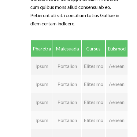
cum quibus mons aliud consensu ab eo.
Petierunt uti sibi concilium totius Galliae in
diem certam indicere.
Pharetra
Malesuada
Cursus
Euismod
Ipsum
Portalion
Elitesimo
Aenean
Ipsum
Portalion
Elitesimo
Aenean
Ipsum
Portalion
Elitesimo
Aenean
Ipsum
Portalion
Elitesimo
Aenean