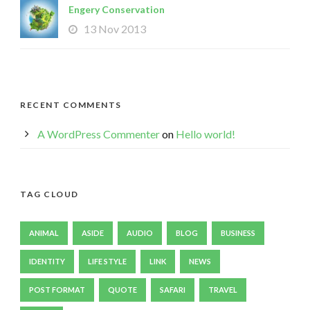
Engery Conservation
13 Nov 2013
RECENT COMMENTS
A WordPress Commenter
on
Hello world!
TAG CLOUD
ANIMAL
ASIDE
AUDIO
BLOG
BUSINESS
IDENTITY
LIFE STYLE
LINK
NEWS
POST FORMAT
QUOTE
SAFARI
TRAVEL